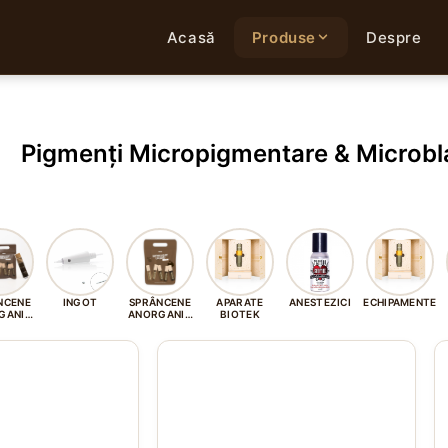
Acasă
Produse
Despre
Pigmenți Micropigmentare & Microbl
NCENE
INGOT
SPRÂNCENE
APARATE
ANESTEZICI
ECHIPAMENTE
GANIC
ANORGANIC
BIOTEK
MOS
LICHID
A
p
ar
m
mu
va