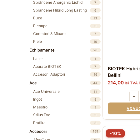
Sprâncene Anorganic Lichid
7
Sprâncene Hibrid Long Lasting
6
Buze
21
Pleoape
3
Corectori & Mixare
7
Piele
10
Echipamente
26
Laser
1
Aparate BIOTEK
7
BIOTEK Hybrid
Accesorii Adaptori
Bellini
16
214,00
Ace
lei
TVA I
44
Ace Universale
11
−
Ingot
9
Maestro
3
ADAUG
Stilus Evo
3
Pratika
3
Acest
Accesorii
159
-10%
produs
are
AfterCare
12