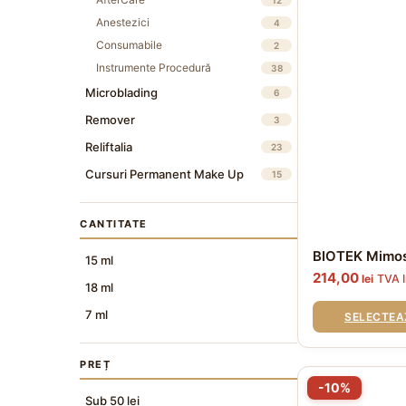
mai
Anestezici
4
multe
Consumabile
2
variații.
Opțiunile
Instrumente Procedură
38
pot
Microblading
6
fi
alese
Remover
3
în
pagina
Reliftalia
23
produsului.
Cursuri Permanent Make Up
15
CANTITATE
BIOTEK Mimo
15 ml
214,00
lei
TVA I
18 ml
7 ml
SELECTEA
PREȚ
Acest
-10%
produs
Sub 50 lei