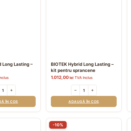
Op
po
fi
al
în
pa
pr
 Long Lasting –
BIOTEK Hybrid Long Lasting –
kit pentru sprancene
1.012,00
nclus
lei
TVA Inclus
+
−
+
Ă ÎN COȘ
ADAUGĂ ÎN COȘ
Acest
A
-10%
produs
p
are
ar