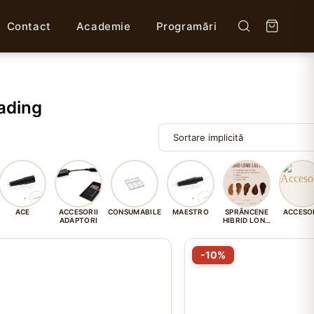
Contact
Academie
Programări
ading
ACE
ACCESORII
CONSUMABILE
MAESTRO
SPRÂNCENE
ACCESOR
ADAPTORI
HIBRID LONG
LASTING
cest
Acest
-10%
rodus
produs
e
are
ai
mai
lte
multe
riații.
variații.