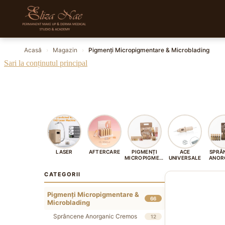
Acasă
›
Magazin
›
Pigmenți Micropigmentare & Microblading
Sari la conținutul principal
LASER
AFTERCARE
PIGMENȚI
ACE
SPRÂ
MICROPIGMENTARE
UNIVERSALE
ANOR
&
CRE
MICROBLADING
CATEGORII
Pigmenți Micropigmentare &
66
Microblading
Sprâncene Anorganic Cremos
12