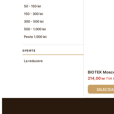
are
mai
50 - 150 lei
multe
150 - 300 lei
variații.
Opțiunile
300 - 500 lei
pot
fi
500 - 1.000 lei
alese
Peste 1.000 lei
în
pagina
produsului.
OFERTE
La reducere
BIOTEK Mosc
214,00
lei
TVA I
SELECTEA