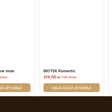
are
ar
mai
m
multe
mu
variații.
va
Opțiunile
Op
pot
po
fi
fi
alese
al
în
în
pagina
pa
produsului.
pr
ow mule
BIOTEK Romantic
214,00
nclus
lei
TVA Inclus
ZĂ OPȚIUNILE
SELECTEAZĂ OPȚIUNILE