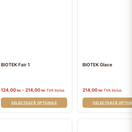
țiunile
Opțiunile
t
pot
fi
ese
alese
în
gina
pagina
odusului.
produsului.
BIOTEK Fair 1
BIOTEK Glace
Interval
124,00
–
214,00
214,00
lei
lei
TVA Inclus
lei
TVA Inclus
de
prețuri:
SELECTEAZĂ OPȚIUNILE
SELECTEAZĂ OPȚIUN
124,00 lei
până
la
cest
Acest
214,00 lei
rodus
produs
e
are