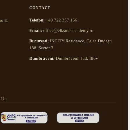
CONTACT
Telefon:
+40 722 357 156
re &
Email:
office@elizanaeacademy.ro
București:
INCITY Residence, Calea Dudești
188, Sector 3
Dumbrăveni:
Dumbrăveni, Jud. Ilfov
e Up