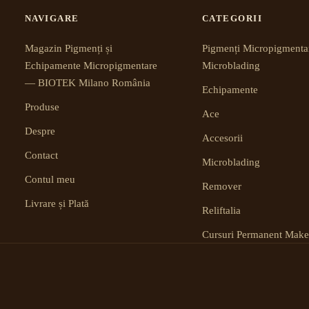
NAVIGARE
CATEGORII
Magazin Pigmenți și
Pigmenți Micropigmenta
Echipamente Micropigmentare
Microblading
— BIOTEK Milano România
Echipamente
Produse
Ace
Despre
Accesorii
Contact
Microblading
Contul meu
Remover
Livrare și Plată
Reliftalia
Cursuri Permanent Mak