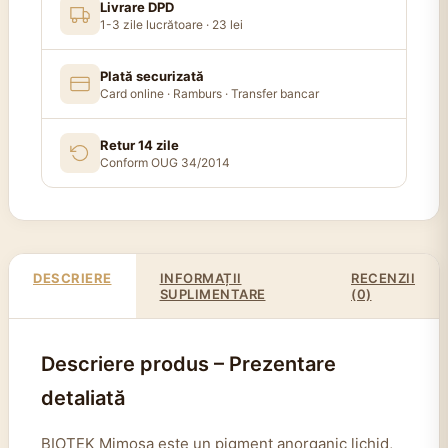
Livrare DPD
1-3 zile lucrătoare · 23 lei
Plată securizată
Card online · Ramburs · Transfer bancar
Retur 14 zile
Conform OUG 34/2014
DESCRIERE
INFORMAȚII
RECENZII
SUPLIMENTARE
(0)
Descriere produs – Prezentare
detaliată
BIOTEK Mimosa este un pigment anorganic lichid,