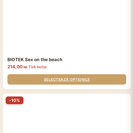
pot
fi
alese
în
pagina
produsului.
BIOTEK Sex on the beach
214,00
lei
TVA Inclus
SELECTEAZĂ OPȚIUNILE
Acest
-10%
produs
are
mai
multe
variații.
Opțiunile