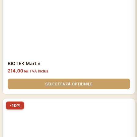
pot
fi
alese
în
pagina
produsului.
BIOTEK Martini
214,00
lei
TVA Inclus
SELECTEAZĂ OPȚIUNILE
Acest
-10%
produs
are
mai
multe
variații.
Opțiunile