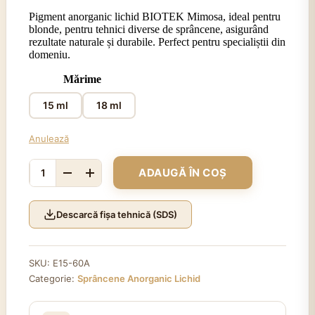
Pigment anorganic lichid BIOTEK Mimosa, ideal pentru
blonde, pentru tehnici diverse de sprâncene, asigurând
rezultate naturale și durabile. Perfect pentru specialiștii din
domeniu.
Mărime
15 ml
18 ml
Anulează
ADAUGĂ ÎN COȘ
Cantitate
BIOTEK
Mimosa
Descarcă fișa tehnică (SDS)
SKU:
E15-60A
Categorie:
Sprâncene Anorganic Lichid