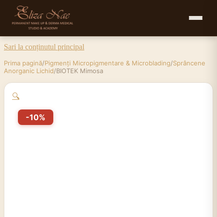
Sari la conținutul principal
Prima pagină
/
Pigmenți Micropigmentare & Microblading
/
Sprâncene
Anorganic Lichid
/
BIOTEK Mimosa
🔍
-10%