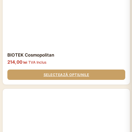
fi
alese
în
pagina
produsului.
BIOTEK Cosmopolitan
214,00
lei
TVA Inclus
SELECTEAZĂ OPȚIUNILE