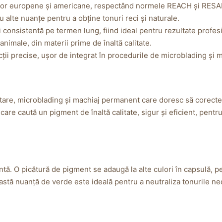
lor europene și americane, respectând normele REACH și RESA
 alte nuanțe pentru a obține tonuri reci și naturale.
i consistentă pe termen lung, fiind ideal pentru rezultate profes
e animale, din materii prime de înaltă calitate.
ții precise, ușor de integrat în procedurile de microblading și
ntare, microblading și machiaj permanent care doresc să corecte
care caută un pigment de înaltă calitate, sigur și eficient, pentru 
ntă. O picătură de pigment se adaugă la alte culori în capsulă, pen
stă nuanță de verde este ideală pentru a neutraliza tonurile nedo