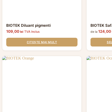
BIOTEK Diluant pigmenti
BIOTEK Saf
109,00
124,00
lei
TVA Inclus
de la
CITEȘTE MAI MULT
SE
Acest
Acest
produs
produs
are
are
mai
mai
multe
multe
variații.
variații.
Opțiunile
Opțiunile
pot
pot
fi
fi
alese
alese
în
în
pagina
pagina
produsului.
produsului.