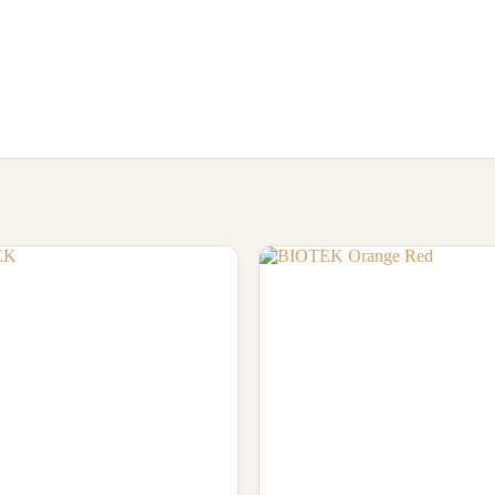
Acest
produs
are
mai
multe
variații.
Opțiunile
pot
fi
alese
în
pagina
produsului.