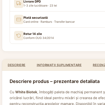
Livrare DPD
1-3 zile lucrătoare · 23 lei
Plată securizată
Card online · Ramburs · Transfer bancar
Retur 14 zile
Conform OUG 34/2014
DESCRIERE
INFORMAȚII SUPLIMENTARE
RECENZI
Descriere produs – prezentare detaliata
Cu
White Biotek
, îmbogăți paleta de machiaj permanent 
oricărei lucrări, fiind ideal pentru mixări și crearea de e
pentru reconstrucția areolelor mamare. Disponibil în vari