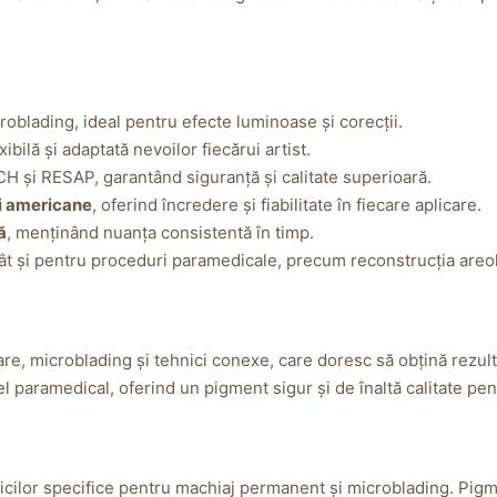
blading, ideal pentru efecte luminoase și corecții.
exibilă și adaptată nevoilor fiecărui artist.
H și RESAP, garantând siguranță și calitate superioară.
și americane
, oferind încredere și fiabilitate în fiecare aplicare.
ă
, menținând nuanța consistentă în timp.
ât și pentru proceduri paramedicale, precum reconstrucția are
are, microblading și tehnici conexe, care doresc să obțină rezult
cel paramedical, oferind un pigment sigur și de înaltă calitate pe
cilor specifice pentru machiaj permanent și microblading. Pigme