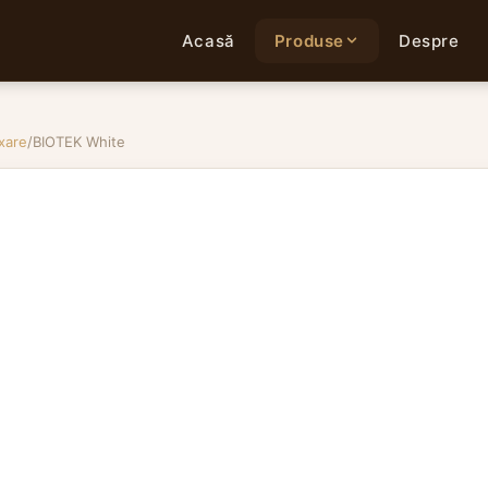
Acasă
Produse
Despre
xare
/
BIOTEK White