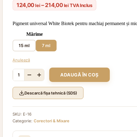
Interval
124,00
–
214,00
TVA Inclus
lei
lei
de
prețuri:
Pigment universal White Biotek pentru machiaj permanent și microb
124,00 lei
până
Mărime
la
214,00 lei
15 ml
7 ml
Anulează
ADAUGĂ ÎN COȘ
Cantitate
BIOTEK
White
Descarcă fișa tehnică (SDS)
SKU:
E-16
Categorie:
Corectori & Mixare