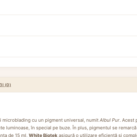
I (0)
și microblading cu un pigment universal, numit
Albul Pur
. Acest 
fecte luminoase, în special pe buze. În plus, pigmentul se remarcă
anta de 15 ml,
White Biotek
asigură o utilizare eficientă și comple