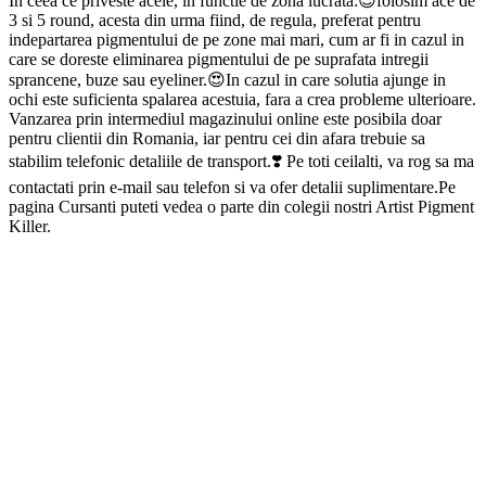
In ceea ce priveste acele, in functie de zona lucrata:😍folosim ace de
3 si 5 round, acesta din urma fiind, de regula, preferat pentru
indepartarea pigmentului de pe zone mai mari, cum ar fi in cazul in
care se doreste eliminarea pigmentului de pe suprafata intregii
sprancene, buze sau eyeliner.😍In cazul in care solutia ajunge in
ochi este suficienta spalarea acestuia, fara a crea probleme ulterioare.
Vanzarea prin intermediul magazinului online este posibila doar
pentru clientii din Romania, iar pentru cei din afara trebuie sa
stabilim telefonic detaliile de transport.❣️ Pe toti ceilalti, va rog sa ma
contactati prin e-mail sau telefon si va ofer detalii suplimentare.Pe
pagina Cursanti puteti vedea o parte din colegii nostri Artist Pigment
Killer.