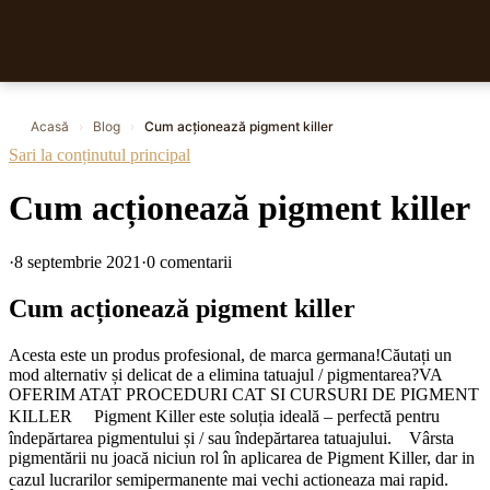
Acasă
›
Blog
›
Cum acționează pigment killer
Sari la conținutul principal
Cum acționează pigment killer
·
8 septembrie 2021
·
0 comentarii
Cum acționează pigment killer
Acesta este un produs profesional, de marca germana!Căutați un
mod alternativ și delicat de a elimina tatuajul / pigmentarea?VA
OFERIM ATAT PROCEDURI CAT SI CURSURI DE PIGMENT
KILLER
Pigment Killer este soluția ideală – perfectă pentru
îndepărtarea pigmentului și / sau îndepărtarea tatuajului.
Vârsta
pigmentării nu joacă niciun rol în aplicarea de Pigment Killer, dar in
cazul lucrarilor semipermanente mai vechi actioneaza mai rapid.