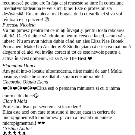
recunoască pe cine are în fața ei și reușește sa intre în conexiune
imediat=intotdeauna te vei simți bine! Este o profesionistă
desăvârșită! Eu am plecat mai bogata de la cursurile ei și va voi
reîntoarce cu plăcere! 😘
Puscasu Nicoleta
Vă mulțumesc pentru tot ce m-ați învățat și pentru toată răbdarea
oferită. Dacă înainte vă admiram pentru ceea ce faceți, acum vă și
iubesc. Nu am avut niciun dubiu când am ales Eliza Nae Biotek
Permanent Make Up Academy & Studio știam că este cea mai bună
alegere și că aici voi învăța corect și tot ce este nevoie pentru a
activa în acest domeniu. Eliza Nae The Best ❤️
Florentina Danci
Am gasit intr-o locatie ultramoderna, niste maini de aur ! Multa
pasiune, dedicatie si rezultatul : sprancene adorabile !
Gheorghe Olguta Elena
❤️😘❤️😘❤️😘❤️Eliza esti o persoana minunata si cu o inima
enorma de dulce😘
Ciornii Maia
Profesionalism, perseverenta si incredere!
Eliza este acel om care te sustine si incurajeaza in cariera de
micropigmentist!Ii multumesc pt ca m a invatat din tainele
micropigmentarii! ❤❤
Cristina Andrei
🔝🔝🔝🔝🔝