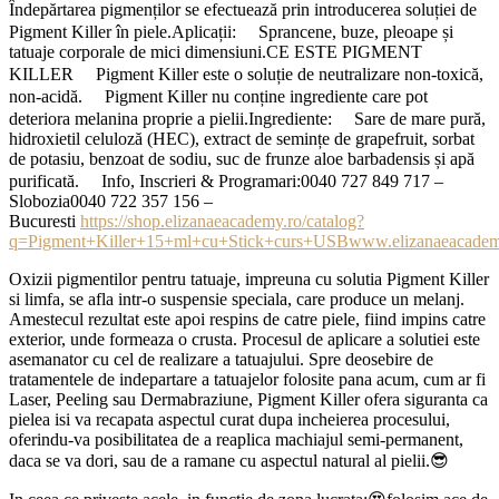
Îndepărtarea pigmenților se efectuează prin introducerea soluției de
Pigment Killer în piele.Aplicații:
Sprancene, buze, pleoape și
tatuaje corporale de mici dimensiuni.CE ESTE PIGMENT
KILLER
Pigment Killer este o soluție de neutralizare non-toxică,
non-acidă.
Pigment Killer nu conține ingrediente care pot
deteriora melanina proprie a pielii.Ingrediente:
Sare de mare pură,
hidroxietil celuloză (HEC), extract de semințe de grapefruit, sorbat
de potasiu, benzoat de sodiu, suc de frunze aloe barbadensis și apă
purificată.
Info, Inscrieri & Programari:0040 727 849 717 –
Slobozia0040 722 357 156 –
Bucuresti
https://shop.elizanaeacademy.ro/catalog?
q=Pigment+Killer+15+ml+cu+Stick+curs+USB
www.elizanaeacadem
Oxizii pigmentilor pentru tatuaje, impreuna cu solutia Pigment Killer
si limfa, se afla intr-o suspensie speciala, care produce un melanj.
Amestecul rezultat este apoi respins de catre piele, fiind impins catre
exterior, unde formeaza o crusta. Procesul de aplicare a solutiei este
asemanator cu cel de realizare a tatuajului. Spre deosebire de
tratamentele de indepartare a tatuajelor folosite pana acum, cum ar fi
Laser, Peeling sau Dermabraziune, Pigment Killer ofera siguranta ca
pielea isi va recapata aspectul curat dupa incheierea procesului,
oferindu-va posibilitatea de a reaplica machiajul semi-permanent,
daca se va dori, sau de a ramane cu aspectul natural al pielii.😎