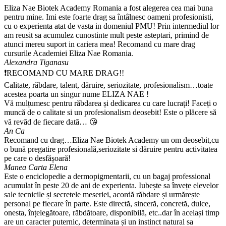
Eliza Nae Biotek Academy Romania a fost alegerea cea mai buna
pentru mine. Imi este foarte drag sa întâlnesc oameni profesionisti,
cu o experienta atat de vasta in domeniul PMU! Prin intermediul lor
am reusit sa acumulez cunostinte mult peste asteptari, primind de
atunci mereu suport in cariera mea! Recomand cu mare drag
cursurile Academiei Eliza Nae Romania.
Alexandra Tiganasu
❗RECOMAND CU MARE DRAG!!
Calitate, răbdare, talent, dăruire, seriozitate, profesionalism…toate
acestea poarta un singur nume ELIZA NAE !
Vă mulțumesc pentru răbdarea și dedicarea cu care lucrați! Faceți o
muncă de o calitate si un profesionalism deosebit! Este o plăcere să
vă revăd de fiecare dată… 😘
An Ca
Recomand cu drag…Eliza Nae Biotek Academy un om deosebit,cu
o bună pregatire profesională,seriozitate si dăruire pentru activitatea
pe care o desfășoară!
Manea Carta Elena
Este o enciclopedie a dermopigmentarii, cu un bagaj professional
acumulat în peste 20 de ani de experienta. Iubește sa învețe elevelor
sale tecnicile și secretele meseriei, acordă răbdare și urmărește
personal pe fiecare în parte. Este directă, sinceră, concretă, dulce,
onesta, înțelegătoare, răbdătoare, disponibilă, etc..dar în același timp
are un caracter puternic, determinata și un instinct natural sa