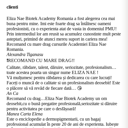
clienti
Eliza Nae Biotek Academy Romania a fost alegerea cea mai
buna pentru mine. Imi este foarte drag sa întâlnesc oameni
profesionisti, cu o experienta atat de vasta in domeniul PMU!
Prin intermediul lor am reusit sa acumulez cunostinte mult peste
asteptari, primind de atunci mereu suport in cariera mea!
Recomand cu mare drag cursurile Academiei Eliza Nae
Romania.
Alexandra Tiganasu
❗RECOMAND CU MARE DRAG!!
Calitate, răbdare, talent, dăruire, seriozitate, profesionalism…
toate acestea poarta un singur nume ELIZA NAE !
Vă mulțumesc pentru răbdarea și dedicarea cu care lucrați!
Faceți o muncă de o calitate si un profesionalism deosebit! Este
o plăcere să vă revăd de fiecare dată… 😘
An Ca
Recomand cu drag…Eliza Nae Biotek Academy un om
deosebit,cu o bună pregatire profesională,seriozitate si dăruire
pentru activitatea pe care o desfășoară!
Manea Carta Elena
Este o enciclopedie a dermopigmentarii, cu un bagaj
professional acumulat în peste 20 de ani de experienta. Iubește