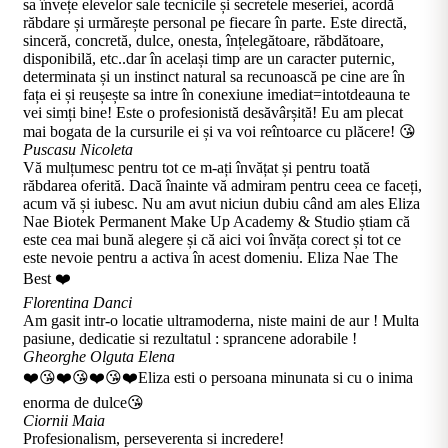
sa învețe elevelor sale tecnicile și secretele meseriei, acordă
răbdare și urmărește personal pe fiecare în parte. Este directă,
sinceră, concretă, dulce, onesta, înțelegătoare, răbdătoare,
disponibilă, etc..dar în același timp are un caracter puternic,
determinata și un instinct natural sa recunoască pe cine are în
fața ei și reușește sa intre în conexiune imediat=intotdeauna te
vei simți bine! Este o profesionistă desăvârșită! Eu am plecat
mai bogata de la cursurile ei și va voi reîntoarce cu plăcere! 😘
Puscasu Nicoleta
Vă mulțumesc pentru tot ce m-ați învățat și pentru toată
răbdarea oferită. Dacă înainte vă admiram pentru ceea ce faceți,
acum vă și iubesc. Nu am avut niciun dubiu când am ales Eliza
Nae Biotek Permanent Make Up Academy & Studio știam că
este cea mai bună alegere și că aici voi învăța corect și tot ce
este nevoie pentru a activa în acest domeniu. Eliza Nae The
Best ❤️
Florentina Danci
Am gasit intr-o locatie ultramoderna, niste maini de aur ! Multa
pasiune, dedicatie si rezultatul : sprancene adorabile !
Gheorghe Olguta Elena
❤️😘❤️😘❤️😘❤️Eliza esti o persoana minunata si cu o inima
enorma de dulce😘
Ciornii Maia
Profesionalism, perseverenta si incredere!