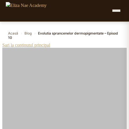
Acasă
›
Blog
›
Evolutia sprancenelor dermopigmentate – Episod
10
Sari la conținutul principal