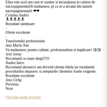
Eliza este acel om care te sustine si incurajeaza in cariera de
micropigmentist!Ii multumesc pt ca m a invatat din tainele
micropigmentarii! ❤❤
Cristina Andrei
🔝🔝🔝🔝🔝
Rezultate uimitoare
·
Oferte excelente
·
Transformări profesioniste
Ana Maria Nae
Va multumesc pentru calitate, profesionalism si implicare! 😘😘
Jeni Jenny
Recomand cu mare drag!!!!!!
Nadea Iatco
Recomand deoarece am devenit clienta fidela iar rezultatele
procedurilor depasesc si asteptarile clientelor foarte exigente.
Rezultate excelente
Ana Cirlig
Previous
Next
Vezi mai multe recenzii