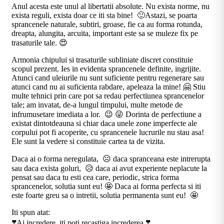
Anul acesta este unul al libertatii absolute. Nu exista norme, nu
exista reguli, exista doar ce iti sta bine! 🙂Astazi, se poarta
sprancenele naturale, subtiri, groase, fie ca au forma rotunda,
dreapta, alungita, arcuita, important este sa se muleze fix pe
trasaturile tale. 😍
Armonia chipului si trasaturile subliniate discret constituie
scopul prezent. Ies in evidenta sprancenele definite, ingrijite.
Atunci cand uleiurile nu sunt suficiente pentru regenerare sau
atunci cand nu ai suficienta rabdare, apeleaza la mine! 🤗 Stiu
multe tehnici prin care pot sa redau perfectiunea sprancenelor
tale; am invatat, de-a lungul timpului, multe metode de
infrumusetare imediata a lor. 😉 😜 Dorinta de perfectiune a
existat dintotdeauna si chiar daca unele zone imperfecte ale
corpului pot fi acoperite, cu sprancenele lucrurile nu stau asa!
Ele sunt la vedere si constituie cartea ta de vizita.
Daca ai o forma neregulata, ☹️ daca spranceana este intrerupta
sau daca exista goluri, 😥 daca ai avut experiente neplacute la
pensat sau daca tu esti cea care, periodic, strica forma
sprancenelor, solutia sunt eu! 🤩 Daca ai forma perfecta si iti
este foarte greu sa o intretii, solutia permanenta sunt eu! 🤩
Iti spun atat:
❣️Ai incredere, iti poti recastiga increderea ❣️