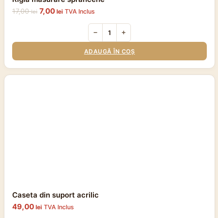
Prețul
Prețul
7,00
17,00
lei
TVA Inclus
lei
inițial
curent
a
este:
−
+
fost:
7,00 lei.
17,00 lei.
ADAUGĂ ÎN COȘ
Caseta din suport acrilic
49,00
lei
TVA Inclus