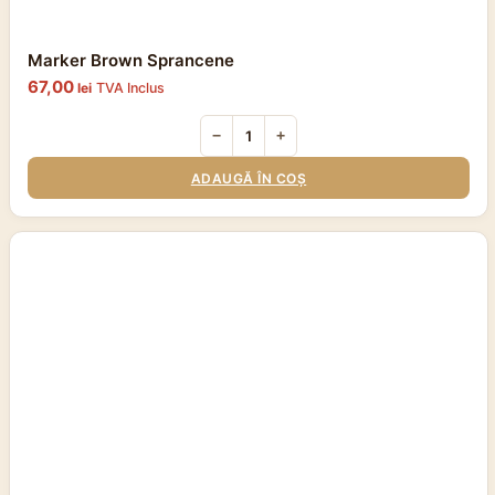
Marker Brown Sprancene
67,00
lei
TVA Inclus
−
+
ADAUGĂ ÎN COȘ