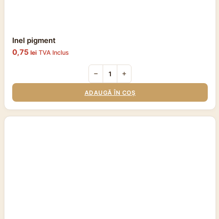
Inel pigment
0,75
lei
TVA Inclus
−
+
ADAUGĂ ÎN COȘ