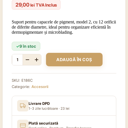
29,00
TVA Inclus
lei
Suport pentru capacele de pigment, model 2, cu 12 orificii
de diferite diametre, ideal pentru organizare eficientă în
dermopigmentare și microblading.
9 în stoc
ADAUGĂ ÎN COȘ
Cantitate
Suport
capacele
model
SKU:
E186C
2
Categorie:
Accesorii
Livrare DPD
1-3 zile lucrătoare · 23 lei
Plată securizată