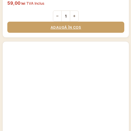
59,00
lei
TVA Inclus
−
+
ADAUGĂ ÎN COȘ