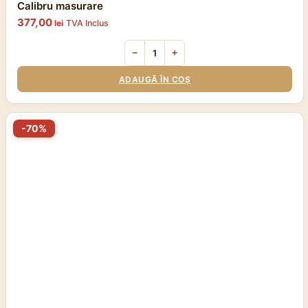
Calibru masurare
377,00
lei
TVA Inclus
−
+
ADAUGĂ ÎN COȘ
-70%