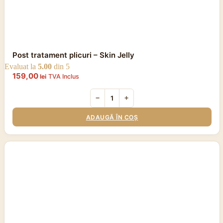
Post tratament plicuri – Skin Jelly
Evaluat la
5.00
din 5
159,00
lei
TVA Inclus
−
+
ADAUGĂ ÎN COȘ