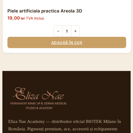
Piele artificiala practica Areola 3D
19,00
lei
TVA Inclus
−
+
ADAUGĂ ÎN COȘ
Eliza Nae Academy — distribuitor oficial BIOTEK Milano în
România. Pigmenți premium, ace, accesorii și echipamente