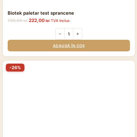
Biotek paletar test sprancene
Prețul
Prețul
222,00
739,00
lei
TVA Inclus
lei
inițial
curent
a
este:
−
+
fost:
222,00 lei.
739,00 lei.
ADAUGĂ ÎN COȘ
-26%