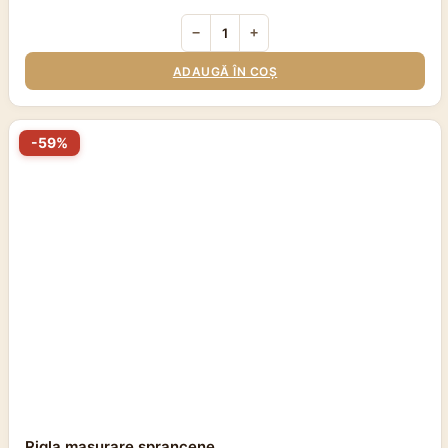
−
+
ADAUGĂ ÎN COȘ
-59%
Rigla masurare sprancene