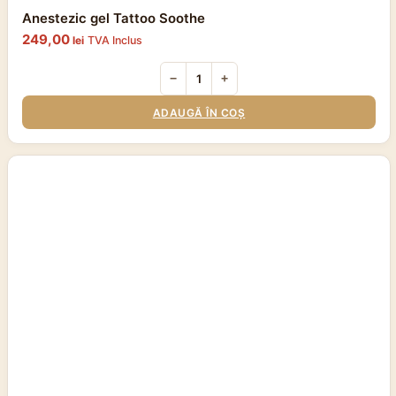
Anestezic gel Tattoo Soothe
249,00
lei
TVA Inclus
−
+
ADAUGĂ ÎN COȘ