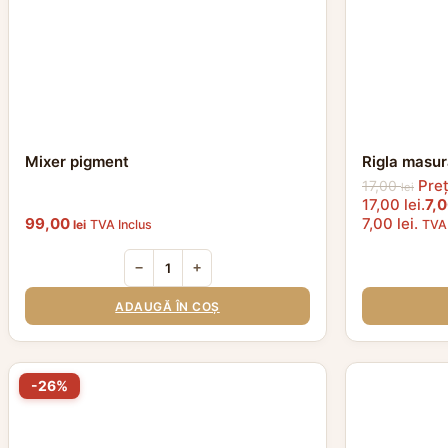
Mixer pigment
Rigla masu
Preț
17,00
lei
17,00 lei.
7,
99,00
7,00 lei.
lei
TVA Inclus
TVA 
−
+
ADAUGĂ ÎN COȘ
-26%