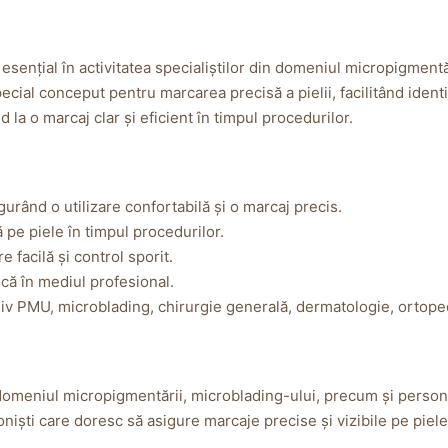
sențial în activitatea specialiștilor din domeniul micropigmentă
cial conceput pentru marcarea precisă a pielii, facilitând identi
d la o marcaj clar și eficient în timpul procedurilor.
gurând o utilizare confortabilă și o marcaj precis.
ă pe piele în timpul procedurilor.
 facilă și control sporit.
nică în mediul profesional.
usiv PMU, microblading, chirurgie generală, dermatologie, ortoped
 domeniul micropigmentării, microblading-ului, precum și persona
oniști care doresc să asigure marcaje precise și vizibile pe piele