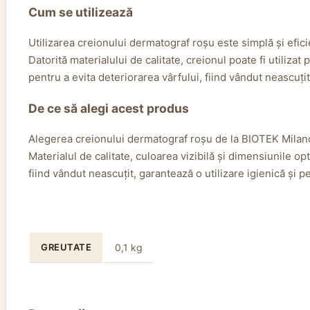
Cum se utilizează
Utilizarea creionului dermatograf roșu este simplă și efic
Datorită materialului de calitate, creionul poate fi utiliza
pentru a evita deteriorarea vârfului, fiind vândut neascuți
De ce să alegi acest produs
Alegerea creionului dermatograf roșu de la BIOTEK Milano,
Materialul de calitate, culoarea vizibilă și dimensiunile op
fiind vândut neascuțit, garantează o utilizare igienică și p
GREUTATE
0,1 kg