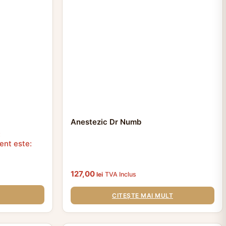
Anestezic Dr Numb
:
ent este:
127,00
lei
TVA Inclus
CITEȘTE MAI MULT