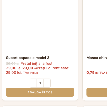
Suport capacele model 3
Masca chiru
Prețul inițial a fost:
39,00
lei
39,00 lei.
29,00
Prețul curent este:
lei
29,00 lei.
0,75
TVA Inclus
lei
TVA I
−
+
ADAUGĂ ÎN COȘ