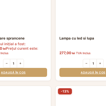
rare sprancene
Lampa cu led si lupa
ul inițial a fost:
00
Prețul curent este:
lei
277,00
Inclus
lei
TVA Inclus
−
+
−
+
ADAUGĂ ÎN COȘ
ADAUGĂ ÎN COȘ
-13%