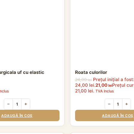
rgicala uf cu elastic
Roata culorilor
Prețul inițial a fost
24,00
lei
24,00 lei.
21,00
Prețul cur
lei
21,00 lei.
nclus
TVA Inclus
−
+
−
+
ADAUGĂ ÎN COȘ
ADAUGĂ ÎN COȘ