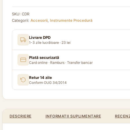
SKU:
CDR
Categorii:
Accesorii
,
Instrumente Procedură
Livrare DPD
1-3 zile lucrătoare · 23 lei
Plată securizată
Card online · Ramburs · Transfer bancar
Retur 14 zile
Conform OUG 34/2014
DESCRIERE
INFORMAȚII SUPLIMENTARE
RECENZI