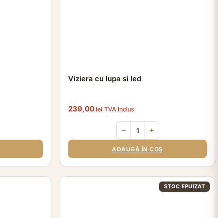
Viziera cu lupa si led
239,00
lei
TVA Inclus
−
+
ADAUGĂ ÎN COȘ
STOC EPUIZAT