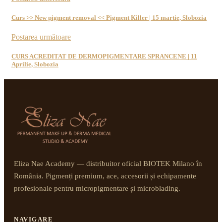
Curs >> New pigment removal << Pigment Killer | 15 martie, Slobozia
Postarea următoare
CURS ACREDITAT DE DERMOPIGMENTARE SPRANCENE | 11
Aprilie, Slobozia
Eliza Nae Academy — distribuitor oficial BIOTEK Milano în
România. Pigmenți premium, ace, accesorii și echipamente
profesionale pentru micropigmentare și microblading.
NAVIGARE