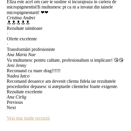
Eliza este acel om care te sustine si incurajeaza in cariera de
micropigmentist!Ii multumesc pt ca m a invatat din tainele
micropigmentarii! ❤❤
Cristina Andrei
🔝🔝🔝🔝🔝
Rezultate uimitoare
·
Oferte excelente
·
Transformări profesioniste
Ana Maria Nae
Va multumesc pentru calitate, profesionalism si implicare! 😘😘
Jeni Jenny
Recomand cu mare drag!!!!!!
Nadea Iatco
Recomand deoarece am devenit clienta fidela iar rezultatele
procedurilor depasesc si asteptarile clientelor foarte exigente.
Rezultate excelente
Ana Cirlig
Previous
Next
Vezi mai multe recenzii