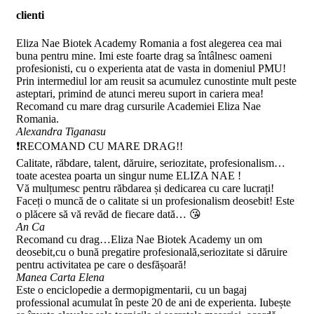
clienti
Eliza Nae Biotek Academy Romania a fost alegerea cea mai
buna pentru mine. Imi este foarte drag sa întâlnesc oameni
profesionisti, cu o experienta atat de vasta in domeniul PMU!
Prin intermediul lor am reusit sa acumulez cunostinte mult peste
asteptari, primind de atunci mereu suport in cariera mea!
Recomand cu mare drag cursurile Academiei Eliza Nae
Romania.
Alexandra Tiganasu
❗RECOMAND CU MARE DRAG!!
Calitate, răbdare, talent, dăruire, seriozitate, profesionalism…
toate acestea poarta un singur nume ELIZA NAE !
Vă mulțumesc pentru răbdarea și dedicarea cu care lucrați!
Faceți o muncă de o calitate si un profesionalism deosebit! Este
o plăcere să vă revăd de fiecare dată… 😘
An Ca
Recomand cu drag…Eliza Nae Biotek Academy un om
deosebit,cu o bună pregatire profesională,seriozitate si dăruire
pentru activitatea pe care o desfășoară!
Manea Carta Elena
Este o enciclopedie a dermopigmentarii, cu un bagaj
professional acumulat în peste 20 de ani de experienta. Iubește