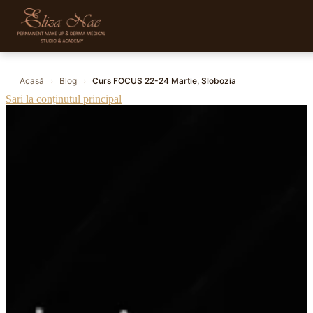
Acasă
›
Blog
›
Curs FOCUS 22-24 Martie, Slobozia
Sari la conținutul principal