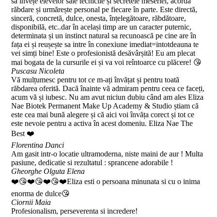
sa învețe elevelor sale tecnicile și secretele meseriei, acordă
răbdare și urmărește personal pe fiecare în parte. Este directă,
sinceră, concretă, dulce, onesta, înțelegătoare, răbdătoare,
disponibilă, etc..dar în același timp are un caracter puternic,
determinata și un instinct natural sa recunoască pe cine are în
fața ei și reușește sa intre în conexiune imediat=intotdeauna te
vei simți bine! Este o profesionistă desăvârșită! Eu am plecat
mai bogata de la cursurile ei și va voi reîntoarce cu plăcere! 😘
Puscasu Nicoleta
Vă mulțumesc pentru tot ce m-ați învățat și pentru toată
răbdarea oferită. Dacă înainte vă admiram pentru ceea ce faceți,
acum vă și iubesc. Nu am avut niciun dubiu când am ales Eliza
Nae Biotek Permanent Make Up Academy & Studio știam că
este cea mai bună alegere și că aici voi învăța corect și tot ce
este nevoie pentru a activa în acest domeniu. Eliza Nae The
Best ❤️
Florentina Danci
Am gasit intr-o locatie ultramoderna, niste maini de aur ! Multa
pasiune, dedicatie si rezultatul : sprancene adorabile !
Gheorghe Olguta Elena
❤️😘❤️😘❤️😘❤️Eliza esti o persoana minunata si cu o inima
enorma de dulce😘
Ciornii Maia
Profesionalism, perseverenta si incredere!