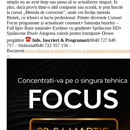
simplu nu au avut timp sau șansa să se actualizeze singuri. În
plus, dacă provii dintr-o altă companie sau școală, te poți înscrie
la cursul „Metoda de conversie”, unde vei învăța metoda
Biotek, cu tehnici si lucru profesional. Printre diversele Cursuri
Focus programate și actualizate constant:• Saturația buzelor –
Full lips• Buze naturale• Eyeliner cu gradient• Sprâncene HD•
Sprâncene Pixel• Alegerea culorii pentru fototipuri• Desen
pregătitor
Info, Inscrieri & Programari:
0040 727 849
717 – Slobozia0040 722 357 156 –
Bucuresti
www.elizanaeacademy.ro
www.academiademicropigmenta
ro