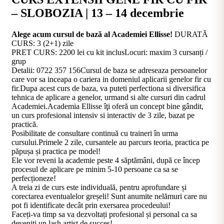
– SLOBOZIA | 13 – 14 decembrie
Alege acum cursul de bază al Academiei Ellisse!
DURATĂ
CURS: 3 (2+1) zile
PRET CURS: 2200 lei cu kit inclusLocuri: maxim 3 cursanți /
grup
Detalii: 0722 357 156Cursul de baza se adreseaza persoanelor
care vor sa inceapa o cariera in domeniul aplicarii genelor fir cu
fir.Dupa acest curs de baza, va puteti perfectiona si diversifica
tehnica de aplicare a genelor, urmand si alte cursuri din cadrul
Academiei.Academia Ellisse îţi oferă un concept bine gândit,
un curs profesional intensiv si interactiv de 3 zile, bazat pe
practică.
Posibilitate de consultare continuă cu traineri în urma
cursului.Primele 2 zile, cursantele au parcurs teoria, practica pe
păpușa și practica pe model!
Ele vor reveni la academie peste 4 săptămâni, după ce încep
procesul de aplicare pe minim 5-10 persoane ca sa se
perfecționeze!
A treia zi de curs este individuală, pentru aprofundare și
corectarea eventualelor greșeli! Sunt anumite nelămuri care nu
pot fi identificate decât prin exersarea procedeului!
Faceți-va timp sa va dezvoltați profesional și personal ca sa
deveniți un lash artist de succes!