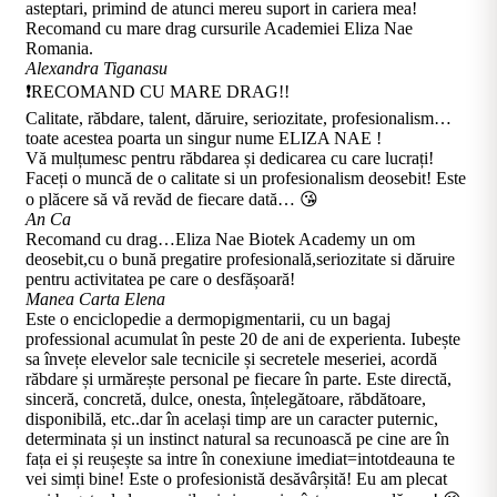
asteptari, primind de atunci mereu suport in cariera mea!
Recomand cu mare drag cursurile Academiei Eliza Nae
Romania.
Alexandra Tiganasu
❗RECOMAND CU MARE DRAG!!
Calitate, răbdare, talent, dăruire, seriozitate, profesionalism…
toate acestea poarta un singur nume ELIZA NAE !
Vă mulțumesc pentru răbdarea și dedicarea cu care lucrați!
Faceți o muncă de o calitate si un profesionalism deosebit! Este
o plăcere să vă revăd de fiecare dată… 😘
An Ca
Recomand cu drag…Eliza Nae Biotek Academy un om
deosebit,cu o bună pregatire profesională,seriozitate si dăruire
pentru activitatea pe care o desfășoară!
Manea Carta Elena
Este o enciclopedie a dermopigmentarii, cu un bagaj
professional acumulat în peste 20 de ani de experienta. Iubește
sa învețe elevelor sale tecnicile și secretele meseriei, acordă
răbdare și urmărește personal pe fiecare în parte. Este directă,
sinceră, concretă, dulce, onesta, înțelegătoare, răbdătoare,
disponibilă, etc..dar în același timp are un caracter puternic,
determinata și un instinct natural sa recunoască pe cine are în
fața ei și reușește sa intre în conexiune imediat=intotdeauna te
vei simți bine! Este o profesionistă desăvârșită! Eu am plecat