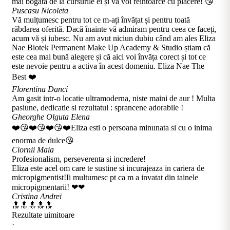
mai bogata de la cursurile ei și va voi reîntoarce cu plăcere! 😘
Puscasu Nicoleta
Vă mulțumesc pentru tot ce m-ați învățat și pentru toată
răbdarea oferită. Dacă înainte vă admiram pentru ceea ce faceți,
acum vă și iubesc. Nu am avut niciun dubiu când am ales Eliza
Nae Biotek Permanent Make Up Academy & Studio știam că
este cea mai bună alegere și că aici voi învăța corect și tot ce
este nevoie pentru a activa în acest domeniu. Eliza Nae The
Best ❤️
Florentina Danci
Am gasit intr-o locatie ultramoderna, niste maini de aur ! Multa
pasiune, dedicatie si rezultatul : sprancene adorabile !
Gheorghe Olguta Elena
❤️😘❤️😘❤️😘❤️Eliza esti o persoana minunata si cu o inima
enorma de dulce😘
Ciornii Maia
Profesionalism, perseverenta si incredere!
Eliza este acel om care te sustine si incurajeaza in cariera de
micropigmentist!Ii multumesc pt ca m a invatat din tainele
micropigmentarii! ❤❤
Cristina Andrei
🔝🔝🔝🔝🔝
Rezultate uimitoare
·