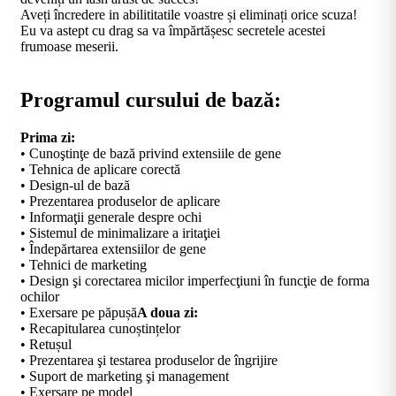
Aveți încredere in abilititatile voastre și eliminați orice scuza!
Eu va astept cu drag sa va împărtășesc secretele acestei
frumoase meserii.
Programul cursului de bază:
Prima zi:
• Cunoştinţe de bază privind extensiile de gene
• Tehnica de aplicare corectă
• Design-ul de bază
• Prezentarea produselor de aplicare
• Informaţii generale despre ochi
• Sistemul de minimalizare a iritaţiei
• Îndepărtarea extensiilor de gene
• Tehnici de marketing
• Design şi corectarea micilor imperfecţiuni în funcţie de forma
ochilor
• Exersare pe păpușă
A doua zi:
• Recapitularea cunoștințelor
• Retușul
• Prezentarea şi testarea produselor de îngrijire
• Suport de marketing şi management
• Exersare pe model