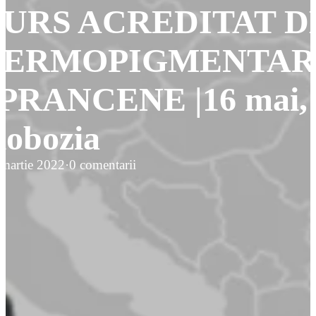
URS ACREDITAT D
DERMOPIGMENTAR
PRANCENE |16 mai,
lobozia
martie 2022
·
0 comentarii