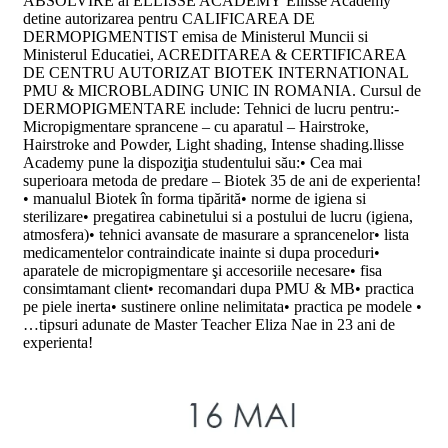
ABSOLVIRE al ELLISSE ACADEMY Ellisse Academy
detine autorizarea pentru CALIFICAREA DE
DERMOPIGMENTIST emisa de Ministerul Muncii si
Ministerul Educatiei, ACREDITAREA & CERTIFICAREA
DE CENTRU AUTORIZAT BIOTEK INTERNATIONAL
PMU & MICROBLADING UNIC IN ROMANIA. Cursul de
DERMOPIGMENTARE include: Tehnici de lucru pentru:-
Micropigmentare sprancene – cu aparatul – Hairstroke,
Hairstroke and Powder, Light shading, Intense shading.llisse
Academy pune la dispoziţia studentului său:• Cea mai
superioara metoda de predare – Biotek 35 de ani de experienta!
• manualul Biotek în forma tipărită• norme de igiena si
sterilizare• pregatirea cabinetului si a postului de lucru (igiena,
atmosfera)• tehnici avansate de masurare a sprancenelor• lista
medicamentelor contraindicate inainte si dupa proceduri•
aparatele de micropigmentare şi accesoriile necesare• fisa
consimtamant client• recomandari dupa PMU & MB• practica
pe piele inerta• sustinere online nelimitata• practica pe modele •
…tipsuri adunate de Master Teacher Eliza Nae in 23 ani de
experienta!