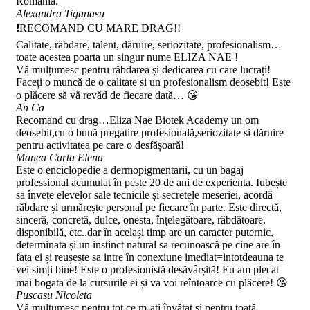
Romania.
Alexandra Tiganasu
❗RECOMAND CU MARE DRAG!!
Calitate, răbdare, talent, dăruire, seriozitate, profesionalism…
toate acestea poarta un singur nume ELIZA NAE !
Vă mulțumesc pentru răbdarea și dedicarea cu care lucrați!
Faceți o muncă de o calitate si un profesionalism deosebit! Este
o plăcere să vă revăd de fiecare dată… 😘
An Ca
Recomand cu drag…Eliza Nae Biotek Academy un om
deosebit,cu o bună pregatire profesională,seriozitate si dăruire
pentru activitatea pe care o desfășoară!
Manea Carta Elena
Este o enciclopedie a dermopigmentarii, cu un bagaj
professional acumulat în peste 20 de ani de experienta. Iubește
sa învețe elevelor sale tecnicile și secretele meseriei, acordă
răbdare și urmărește personal pe fiecare în parte. Este directă,
sinceră, concretă, dulce, onesta, înțelegătoare, răbdătoare,
disponibilă, etc..dar în același timp are un caracter puternic,
determinata și un instinct natural sa recunoască pe cine are în
fața ei și reușește sa intre în conexiune imediat=intotdeauna te
vei simți bine! Este o profesionistă desăvârșită! Eu am plecat
mai bogata de la cursurile ei și va voi reîntoarce cu plăcere! 😘
Puscasu Nicoleta
Vă mulțumesc pentru tot ce m-ați învățat și pentru toată