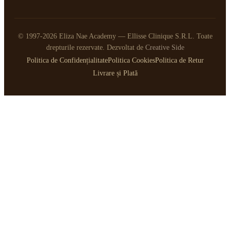
© 1997-2026 Eliza Nae Academy — Ellisse Clinique S.R.L. Toate
drepturile rezervate. Dezvoltat de
Creative Side
Politica de Confidențialitate
Politica Cookies
Politica de Retur
Livrare și Plată