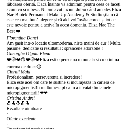
răbdarea oferită. Dacă înainte vă admiram pentru ceea ce faceți,
acum vă și iubesc. Nu am avut niciun dubiu când am ales Eliza
Nae Biotek Permanent Make Up Academy & Studio știam că
este cea mai bună alegere și că aici voi învăța corect și tot ce
este nevoie pentru a activa în acest domeniu. Eliza Nae The
Best ❤️
Florentina Danci
Am gasit intr-o locatie ultramoderna, niste maini de aur ! Multa
pasiune, dedicatie si rezultatul : sprancene adorabile !
Gheorghe Olguta Elena
❤️😘❤️😘❤️😘❤️Eliza esti o persoana minunata si cu o inima
enorma de dulce😘
Ciornii Maia
Profesionalism, perseverenta si incredere!
Eliza este acel om care te sustine si incurajeaza in cariera de
micropigmentist!Ii multumesc pt ca m a invatat din tainele
micropigmentarii! ❤❤
Cristina Andrei
🔝🔝🔝🔝🔝
Rezultate uimitoare
·
Oferte excelente
·